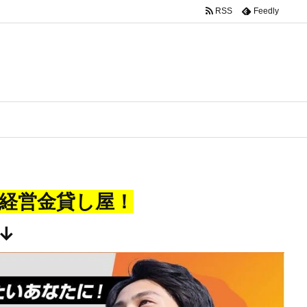
RSS
Feedly
経営金貸し屋！
↓