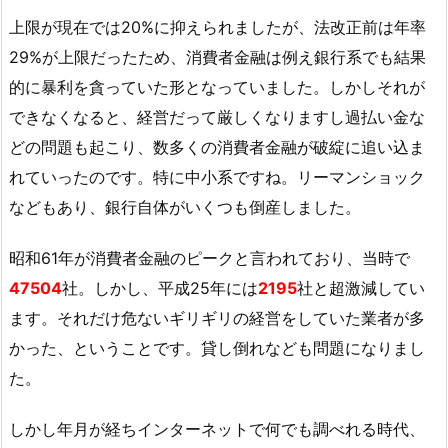
上限が現在では20%に抑えられましたが、法改正前は年率
29%が上限だったため、消費者金融は例え銀行系でも結果
的に暴利を貪っていた形となっていました。しかしそれが
できなくなると、経営だって厳しくなりますし過払い金な
どの問題も起こり、数多くの消費者金融が破綻に追い込ま
れていったのです。特に中小系ですね。リーマンショック
などもあり、銀行自体がいくつも倒産しました。
昭和61年が消費者金融のピークと言われており、当時で
47504
社。しかし、平成25年には
2195
社と超激減してい
ます。それだけ危ないギリギリの経営をしていた業者が多
かった、ということです。貸し倒れなども問題になりまし
た。
しかし年月が経ちインターネットで何でも調べれる時代、