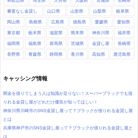
和歌山県
埼玉県
大分県
大阪府
宮城県
宮崎県
審査なし金貸し
山口県
山形県
山梨県
岐阜県
岡山県
島根県
広島県
徳島県
愛媛県
愛知県
東京都
栃木県
滋賀県
熊本県
神奈川県
福井県
福岡県
福島県
群馬県
茨城県
金貸し屋
長崎県
長野県
青森県
静岡県
香川県
高知県
鹿児島県
キャッシング情報
闇金を借りてしまう人は知識が足りない！スーパーブラックでも借
りれる金貸し屋がどれだけ優良が知ってほしい！
神奈川県川崎市のSNS金貸し屋って？ブラックが借りれる金貸し屋
とは
兵庫県神戸市のSNS金貸し屋って？ブラックが借りれる金貸し屋と
は