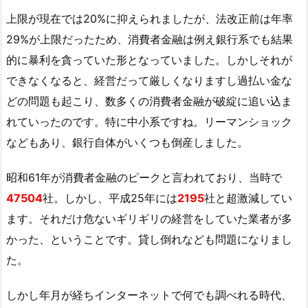
上限が現在では20%に抑えられましたが、法改正前は年率
29%が上限だったため、消費者金融は例え銀行系でも結果
的に暴利を貪っていた形となっていました。しかしそれが
できなくなると、経営だって厳しくなりますし過払い金な
どの問題も起こり、数多くの消費者金融が破綻に追い込ま
れていったのです。特に中小系ですね。リーマンショック
などもあり、銀行自体がいくつも倒産しました。
昭和61年が消費者金融のピークと言われており、当時で
47504
社。しかし、平成25年には
2195
社と超激減してい
ます。それだけ危ないギリギリの経営をしていた業者が多
かった、ということです。貸し倒れなども問題になりまし
た。
しかし年月が経ちインターネットで何でも調べれる時代、