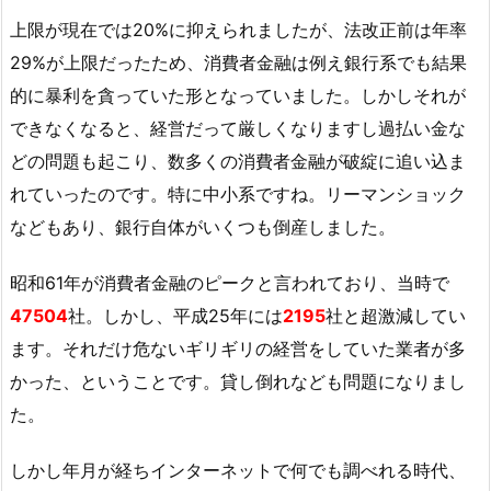
上限が現在では20%に抑えられましたが、法改正前は年率
29%が上限だったため、消費者金融は例え銀行系でも結果
的に暴利を貪っていた形となっていました。しかしそれが
できなくなると、経営だって厳しくなりますし過払い金な
どの問題も起こり、数多くの消費者金融が破綻に追い込ま
れていったのです。特に中小系ですね。リーマンショック
などもあり、銀行自体がいくつも倒産しました。
昭和61年が消費者金融のピークと言われており、当時で
47504
社。しかし、平成25年には
2195
社と超激減してい
ます。それだけ危ないギリギリの経営をしていた業者が多
かった、ということです。貸し倒れなども問題になりまし
た。
しかし年月が経ちインターネットで何でも調べれる時代、