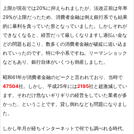
上限が現在では20%に抑えられましたが、法改正前は年率
29%が上限だったため、消費者金融は例え銀行系でも結果
的に暴利を貪っていた形となっていました。しかしそれが
できなくなると、経営だって厳しくなりますし過払い金な
どの問題も起こり、数多くの消費者金融が破綻に追い込ま
れていったのです。特に中小系ですね。リーマンショック
などもあり、銀行自体がいくつも倒産しました。
昭和61年が消費者金融のピークと言われており、当時で
47504
社。しかし、平成25年には
2195
社と超激減してい
ます。それだけ危ないギリギリの経営をしていた業者が多
かった、ということです。貸し倒れなども問題になりまし
た。
しかし年月が経ちインターネットで何でも調べれる時代、