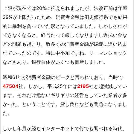
上限が現在では20%に抑えられましたが、法改正前は年率
29%が上限だったため、消費者金融は例え銀行系でも結果
的に暴利を貪っていた形となっていました。しかしそれが
できなくなると、経営だって厳しくなりますし過払い金な
どの問題も起こり、数多くの消費者金融が破綻に追い込ま
れていったのです。特に中小系ですね。リーマンショック
などもあり、銀行自体がいくつも倒産しました。
昭和61年が消費者金融のピークと言われており、当時で
47504
社。しかし、平成25年には
2195
社と超激減してい
ます。それだけ危ないギリギリの経営をしていた業者が多
かった、ということです。貸し倒れなども問題になりまし
た。
しかし年月が経ちインターネットで何でも調べれる時代、