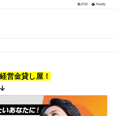
RSS
Feedly
経営金貸し屋！
↓