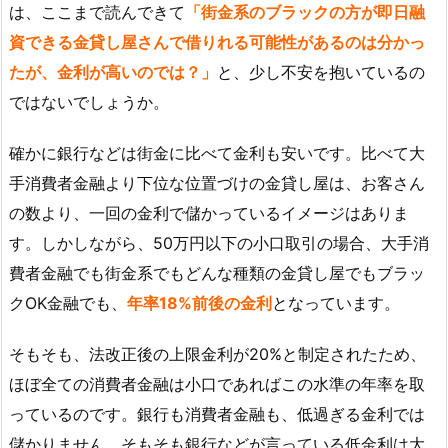
は、ここまで読んできて
「街金系のブラックの方が即日融
資できる金貸し屋さんで借りれる可能性があるのは分かっ
たが、金利が高いのでは？」
と、少し不安を抱いているの
ではないでしょうか。
確かに銀行などは街金に比べて金利も安いです。比べて大
手消費者金融より下位な位置づけの金貸し屋は、お客さん
の数より、一回の金利で儲かっているイメージはありま
す。しかしながら、50万円以下の小口取引の場合、大手消
費者金融でも街金系でもどんな種類の金貸し屋でもブラッ
クOK金融でも、
年率18%前後の金利
となっています。
そもそも、法改正後の上限金利が20%と制定されたため、
ほぼ全ての消費者金融は小口であればこの水準の年率を取
っているのです。銀行も消費者金融も、低過ぎる金利では
儲かりません。そもそも銀行などが言っている低金利は大