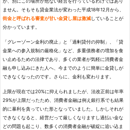
が、別にこの場所が危ない経営を行っているわけではあり
ません。そもそも貸金業法が変わった平成18年12月から、
街金と呼ばれる審査が甘い金貸し屋は激減
していることが
分かっています。
「グレーゾーン金利の廃止」と「過剰貸付の抑制」、「貸
金業への参入規制の厳格化」など、多重債務者の増加を食
い止めるための法律であり、多くの業者が気軽に消費者金
融も申し込みにきた人へ、今までのように簡単に金貸しが
できなくなったのです。さらに、金利も変わります。
上限が現在では20%に抑えられましたが、法改正前は年率
29%が上限だったため、消費者金融は例え銀行系でも結果
的に暴利を貪っていた形となっていました。しかしそれが
できなくなると、経営だって厳しくなりますし過払い金な
どの問題も起こり、数多くの消費者金融が破綻に追い込ま