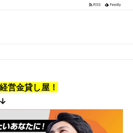
RSS
Feedly
経営金貸し屋！
↓