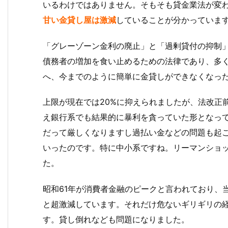
いるわけではありません。そもそも貸金業法が変わっ
甘い金貸し屋は激減
していることが分かっていま
「グレーゾーン金利の廃止」と「過剰貸付の抑制
債務者の増加を食い止めるための法律であり、多
へ、今までのように簡単に金貸しができなくなっ
上限が現在では20%に抑えられましたが、法改正
え銀行系でも結果的に暴利を貪っていた形となっ
だって厳しくなりますし過払い金などの問題も起
いったのです。特に中小系ですね。リーマンショ
た。
昭和61年が消費者金融のピークと言われており、
と超激減しています。それだけ危ないギリギリの
す。貸し倒れなども問題になりました。