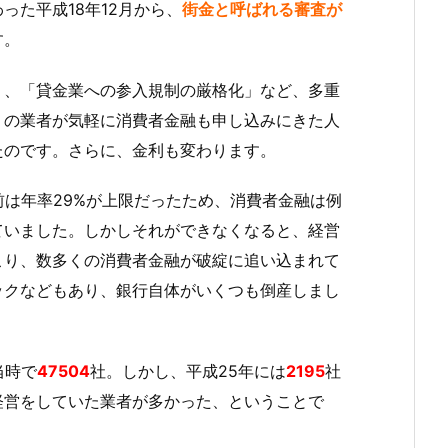
た平成18年12月から、
街金と呼ばれる審査が
す。
」、「貸金業への参入規制の厳格化」など、多重
くの業者が気軽に消費者金融も申し込みにきた人
たのです。さらに、金利も変わります。
前は年率29%が上限だったため、消費者金融は例
ていました。しかしそれができなくなると、経営
こり、数多くの消費者金融が破綻に追い込まれて
ックなどもあり、銀行自体がいくつも倒産しまし
当時で
47504
社。しかし、平成25年には
2195
社
経営をしていた業者が多かった、ということで