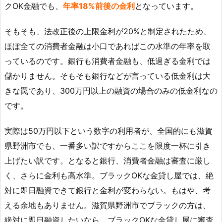
クOK金融でも、
年率18%前後の金利
となっています。
そもそも、法改正後の上限金利が20%と制定されたため、
ほぼ全ての消費者金融は小口であればこの水準の年率を取
っているのです。銀行も消費者金融も、低過ぎる金利では
儲かりません。そもそも銀行などが言っている低金利は大
きな罠であり、300万円以上の融資の場合のみの低金利なの
です。
実際は50万円以下という数字の利用者が、全国的にも滋賀
県野洲市でも、一番多い訳ですからここを限度一杯に引き
上げたい訳です。となると銀行、消費者金融は審査に厳し
く、さらに金利も高水準。ブラックOKな金貸し屋では、絶
対に即日融資できて銀行と金利が変わらない。もはや、考
える余地もありません。滋賀県野洲市でブラックの方は、
絶対に即日融資したいなら、ブラックOKな金貸し屋に審査