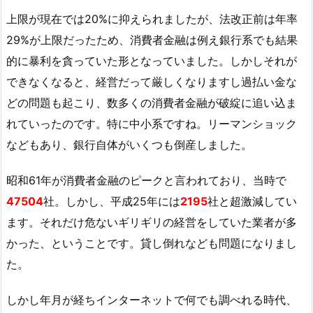
上限が現在では20%に抑えられましたが、法改正前は年率
29%が上限だったため、消費者金融は例え銀行系でも結果
的に暴利を貪っていた形となっていました。しかしそれが
できなくなると、経営だって厳しくなりますし過払い金な
どの問題も起こり、数多くの消費者金融が破綻に追い込ま
れていったのです。特に中小系ですね。リーマンショック
などもあり、銀行自体がいくつも倒産しました。
昭和61年が消費者金融のピークと言われており、当時で
47504
社。しかし、平成25年には
2195
社と超激減してい
ます。それだけ危ないギリギリの経営をしていた業者が多
かった、ということです。貸し倒れなども問題になりまし
た。
しかし年月が経ちインターネットで何でも調べれる時代、