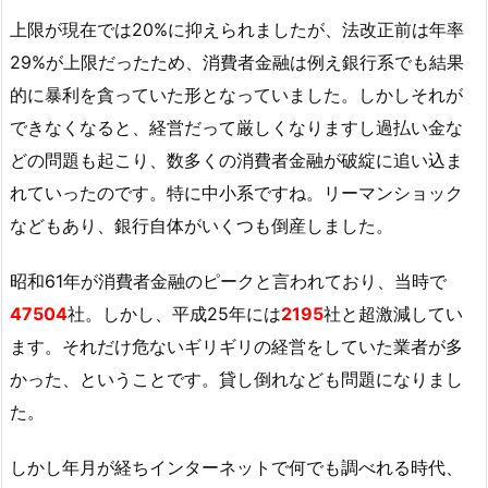
上限が現在では20%に抑えられましたが、法改正前は年率
29%が上限だったため、消費者金融は例え銀行系でも結果
的に暴利を貪っていた形となっていました。しかしそれが
できなくなると、経営だって厳しくなりますし過払い金な
どの問題も起こり、数多くの消費者金融が破綻に追い込ま
れていったのです。特に中小系ですね。リーマンショック
などもあり、銀行自体がいくつも倒産しました。
昭和61年が消費者金融のピークと言われており、当時で
47504
社。しかし、平成25年には
2195
社と超激減してい
ます。それだけ危ないギリギリの経営をしていた業者が多
かった、ということです。貸し倒れなども問題になりまし
た。
しかし年月が経ちインターネットで何でも調べれる時代、