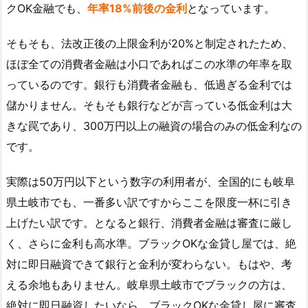
クOK金融でも、
年率18%前後の金利
となっています。
そもそも、法改正後の上限金利が20%と制定されたため、
ほぼ全ての消費者金融は小口であればこの水準の年率を取
っているのです。銀行も消費者金融も、低過ぎる金利では
儲かりません。そもそも銀行などが言っている低金利は大
きな罠であり、300万円以上の融資の場合のみの低金利なの
です。
実際は50万円以下という数字の利用者が、全国的にも岐阜
県土岐市でも、一番多い訳ですからここを限度一杯に引き
上げたい訳です。となると銀行、消費者金融は審査に厳し
く、さらに金利も高水準。ブラックOKな金貸し屋では、絶
対に即日融資できて銀行と金利が変わらない。もはや、考
える余地もありません。岐阜県土岐市でブラックの方は、
絶対に即日融資したいなら、ブラックOKな金貸し屋に審査