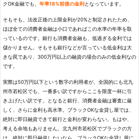
クOK金融でも、
年率18%前後の金利
となっています。
そもそも、法改正後の上限金利が20%と制定されたため、
ほぼ全ての消費者金融は小口であればこの水準の年率を取
っているのです。銀行も消費者金融も、低過ぎる金利では
儲かりません。そもそも銀行などが言っている低金利は大
きな罠であり、300万円以上の融資の場合のみの低金利なの
です。
実際は50万円以下という数字の利用者が、全国的にも北九
州市若松区でも、一番多い訳ですからここを限度一杯に引
き上げたい訳です。となると銀行、消費者金融は審査に厳
しく、さらに金利も高水準。ブラックOKな金貸し屋では、
絶対に即日融資できて銀行と金利が変わらない。もはや、
考える余地もありません。北九州市若松区でブラックの方
は、絶対に即日融資したいなら、ブラックOKな金貸し屋に