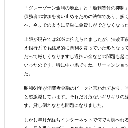
「グレーゾーン金利の廃止」と「過剰貸付の抑制
債務者の増加を食い止めるための法律であり、多
へ、今までのように簡単に金貸しができなくなっ
上限が現在では20%に抑えられましたが、法改正
え銀行系でも結果的に暴利を貪っていた形となっ
だって厳しくなりますし過払い金などの問題も起
いったのです。特に中小系ですね。リーマンショ
た。
昭和61年が消費者金融のピークと言われており、
と超激減しています。それだけ危ないギリギリの
す。貸し倒れなども問題になりました。
しかし年月が経ちインターネットで何でも調べれ