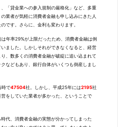
」、「貸金業への参入規制の厳格化」など、多重
くの業者が気軽に消費者金融も申し込みにきた人
たのです。さらに、金利も変わります。
前は年率29%が上限だったため、消費者金融は例
ていました。しかしそれができなくなると、経営
こり、数多くの消費者金融が破綻に追い込まれて
ックなどもあり、銀行自体がいくつも倒産しまし
当時で
47504
社。しかし、平成25年には
2195
社
経営をしていた業者が多かった、ということで
る時代、消費者金融の実態が分かってしまった