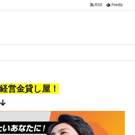
RSS
Feedly
経営金貸し屋！
↓