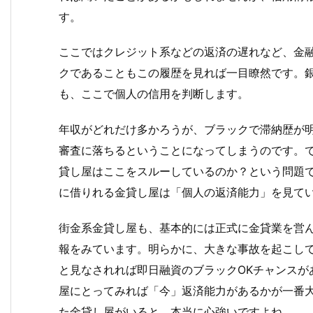
す。
ここではクレジット系などの返済の遅れなど、金
クであることもこの履歴を見れば一目瞭然です。
も、ここで個人の信用を判断します。
年収がどれだけ多かろうが、ブラックで滞納歴が
審査に落ちるということになってしまうのです。で
貸し屋はここをスルーしているのか？という問題
に借りれる金貸し屋は「個人の返済能力」を見て
街金系金貸し屋も、基本的には正式に金貸業を営
報をみています。明らかに、大きな事故を起こし
と見なされれば即日融資のブラックOKチャンスが
屋にとってみれば「今」返済能力があるかが一番
た金貸し屋がいると、本当に心強いですよね。