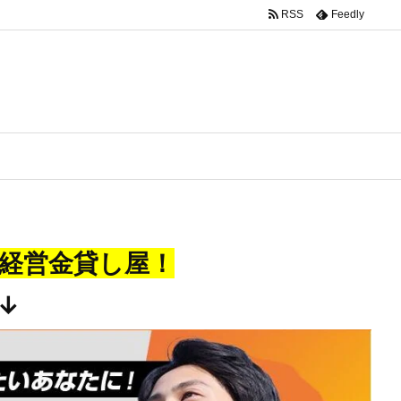
RSS
Feedly
経営金貸し屋！
↓