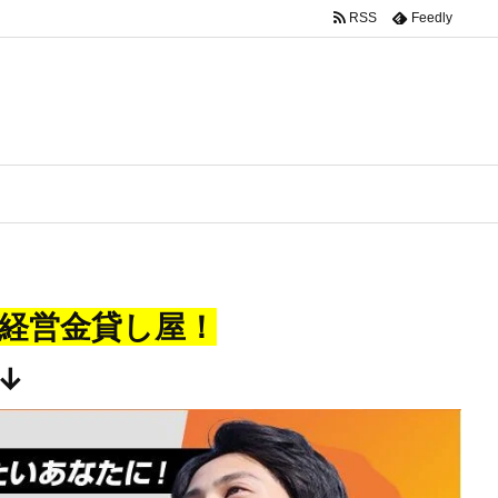
RSS
Feedly
経営金貸し屋！
↓