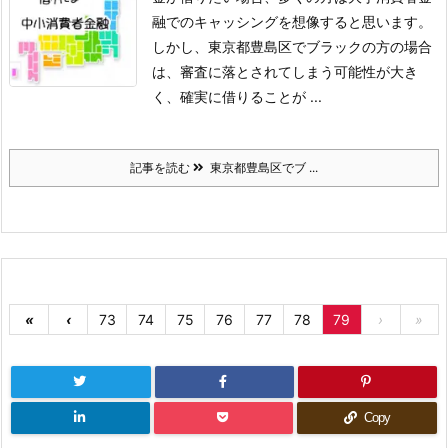
融でのキャッシングを想像すると思います。
しかし、東京都豊島区でブラックの方の場合
は、審査に落とされてしまう可能性が大き
く、確実に借りることが ...
記事を読む
東京都豊島区でブ ...
«
‹
73
74
75
76
77
78
79
›
»
Copy