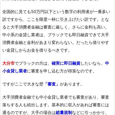
全国的に見ても50万円以下という数字の利用者が一番多い
訳ですから、ここを限度一杯に引き上げたい訳です。とな
ると大手消費者金融は審査に厳しく、さらに金利も高い。
中小系の金貸し業者は、ブラックでも即日融資できて大手
消費者金融と金利があまり変わらない。だったら借りやす
い金貸しからお金を借りるべきです。
大分市
でブラックの方は、
確実に即日融資
したいなら、
中
小金貸し業者
に審査を申し込む方が得策なのです。
ですがここで大きな壁
「審査」
があります。
大手消費者金融でも中小金貸し業者でも審査があり、審査
落ちする人も続出します。基本的に収入があれば審査には
通るのですが、大手の場合は
総量規制
などに引っかかり、