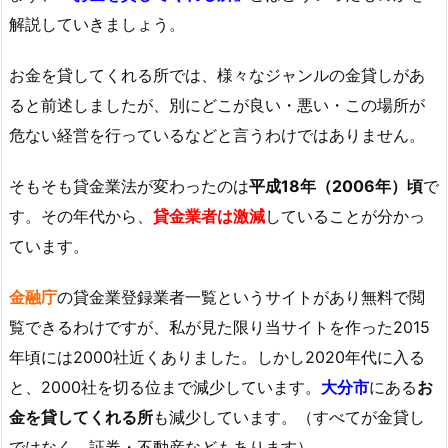
解説していきましょう。
お金を貸してくれる所では、様々なジャンルの金貸しがあ
ると前述しましたが、別にどこが良い・悪い・この場所が
危ない経営を行っているなどと言うわけではありません。
そもそも貸金業法が変わったのは
平成18年（2006年）頃
で
す。その年代から、
貸金業者は激減
していることが分かっ
ています。
金融庁
の貸金業登録業者一覧というサイトがあり無料で閲
覧できるわけですが、私が見た限り当サイトを作った2015
年頃には2000社近くありました。しかし2020年代に入る
と、2000社を切る位まで減少しています。
大分市
にある
お
金を貸してくれる所
も減少しています。（すべてが金貸し
ではなく、証券・不動産などもあります）