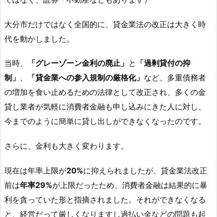
大分市だけではなく全国的に、貸金業法の改正は大きく時
代を動かしました。
当時、
「グレーゾーン金利の廃止」
と
「過剰貸付の抑
制」
、
「貸金業への参入規制の厳格化」
など、多重債務者
の増加を食い止めるための法律として改正され、多くの金
貸し業者が気軽に消費者金融も申し込みにきた人に対し、
今までのように簡単に貸し出しができなくなったのです。
さらに、金利も大きく変わります。
現在は年率上限が
20%
に抑えられましたが、貸金業法改正
前は
年率29%
が上限だったため、消費者金融は結果的に暴
利を貪っていた形と指摘されました。それができなくなる
と、経営だって厳しくなりますし過払い金などの問題も起