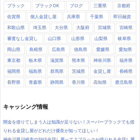
ブラック
ブラックOK
ブログ
三重県
京都府
佐賀県
個人金貸し屋
兵庫県
千葉県
即日融資
和歌山県
埼玉県
大分県
大阪府
宮城県
宮崎県
審査なし金貸し
山口県
山形県
山梨県
岐阜県
岡山県
島根県
広島県
徳島県
愛媛県
愛知県
東京都
栃木県
滋賀県
熊本県
神奈川県
福井県
福岡県
福島県
群馬県
茨城県
金貸し屋
長崎県
長野県
青森県
静岡県
香川県
高知県
鹿児島県
キャッシング情報
闇金を借りてしまう人は知識が足りない！スーパーブラックでも借
りれる金貸し屋がどれだけ優良が知ってほしい！
神奈川県川崎市のSNS金貸し屋って？ブラックが借りれる金貸し屋