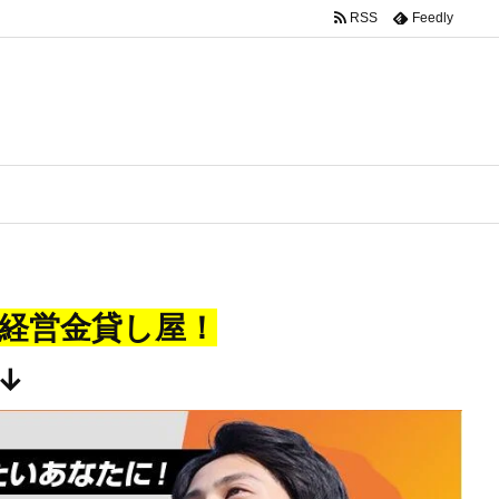
RSS
Feedly
経営金貸し屋！
↓