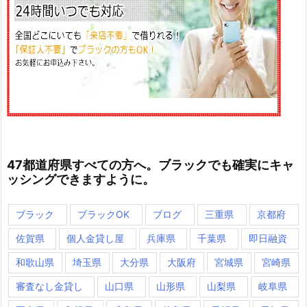
47都道府県すべての方へ。ブラックでも確実にキャ
ッシングできますように。
ブラック
ブラックOK
ブログ
三重県
京都府
佐賀県
個人金貸し屋
兵庫県
千葉県
即日融資
和歌山県
埼玉県
大分県
大阪府
宮城県
宮崎県
審査なし金貸し
山口県
山形県
山梨県
岐阜県