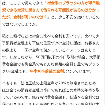
は、ここまで読んできて
「街金系のブラックの方が即日融
資できる金貸し屋さんで借りれる可能性があるのは分かっ
たが、金利が高いのでは？」
と、少し不安を抱いているの
ではないでしょうか。
確かに銀行などは街金に比べて金利も安いです。比べて大
手消費者金融より下位な位置づけの金貸し屋は、お客さん
の数より、一回の金利で儲かっているイメージはありま
す。しかしながら、50万円以下の小口取引の場合、大手消
費者金融でも街金系でもどんな種類の金貸し屋でもブラッ
クOK金融でも、
年率18%前後の金利
となっています。
そもそも、法改正後の上限金利が20%と制定されたため、
ほぼ全ての消費者金融は小口であればこの水準の年率を取
っているのです。銀行も消費者金融も、低過ぎる金利では
儲かりません。そもそも銀行などが言っている低金利は大