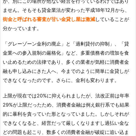
が、別にこの場所が危ない経営を行っているわけではあり
ません。そもそも貸金業法が変わった平成18年12月から、
街金と呼ばれる審査が甘い金貸し屋は激減
していることが
分かっています。
「グレーゾーン金利の廃止」と「過剰貸付の抑制」、「貸
金業への参入規制の厳格化」など、多重債務者の増加を食
い止めるための法律であり、多くの業者が気軽に消費者金
融も申し込みにきた人へ、今までのように簡単に金貸しが
できなくなったのです。さらに、金利も変わります。
上限が現在では20%に抑えられましたが、法改正前は年率
29%が上限だったため、消費者金融は例え銀行系でも結果
的に暴利を貪っていた形となっていました。しかしそれが
できなくなると、経営だって厳しくなりますし過払い金な
どの問題も起こり、数多くの消費者金融が破綻に追い込ま