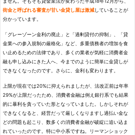
ません。そもそも貸金業法が変わった平成18年12月から、
街金と呼ばれる審査が甘い金貸し屋は激減
していることが
分かっています。
「グレーゾーン金利の廃止」と「過剰貸付の抑制」、「貸
金業への参入規制の厳格化」など、多重債務者の増加を食
い止めるための法律であり、多くの業者が気軽に消費者金
融も申し込みにきた人へ、今までのように簡単に金貸しが
できなくなったのです。さらに、金利も変わります。
上限が現在では20%に抑えられましたが、法改正前は年率
29%が上限だったため、消費者金融は例え銀行系でも結果
的に暴利を貪っていた形となっていました。しかしそれが
できなくなると、経営だって厳しくなりますし過払い金な
どの問題も起こり、数多くの消費者金融が破綻に追い込ま
れていったのです。特に中小系ですね。リーマンショック