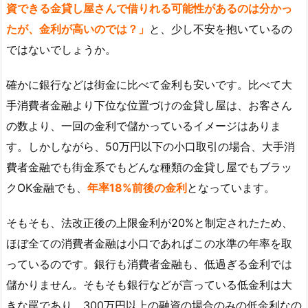
資できる金貸し屋さんで借りれる可能性があるのは分かっ
たが、金利が高いのでは？」
と、少し不安を抱いているの
ではないでしょうか。
確かに銀行などは街金に比べて金利も安いです。比べて大
手消費者金融より下位な位置づけの金貸し屋は、お客さん
の数より、一回の金利で儲かっているイメージはありま
す。しかしながら、50万円以下の小口取引の場合、大手消
費者金融でも街金系でもどんな種類の金貸し屋でもブラッ
クOK金融でも、
年率18%前後の金利
となっています。
そもそも、法改正後の上限金利が20%と制定されたため、
ほぼ全ての消費者金融は小口であればこの水準の年率を取
っているのです。銀行も消費者金融も、低過ぎる金利では
儲かりません。そもそも銀行などが言っている低金利は大
きな罠であり、300万円以上の融資の場合のみの低金利なの