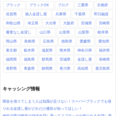
ブラック
ブラックOK
ブログ
三重県
京都府
佐賀県
個人金貸し屋
兵庫県
千葉県
即日融資
和歌山県
埼玉県
大分県
大阪府
宮城県
宮崎県
審査なし金貸し
山口県
山形県
山梨県
岐阜県
岡山県
島根県
広島県
徳島県
愛媛県
愛知県
東京都
栃木県
滋賀県
熊本県
神奈川県
福井県
福岡県
福島県
群馬県
茨城県
金貸し屋
長崎県
長野県
青森県
静岡県
香川県
高知県
鹿児島県
キャッシング情報
闇金を借りてしまう人は知識が足りない！スーパーブラックでも借
りれる金貸し屋がどれだけ優良が知ってほしい！
神奈川県川崎市のSNS金貸し屋って？ブラックが借りれる金貸し屋