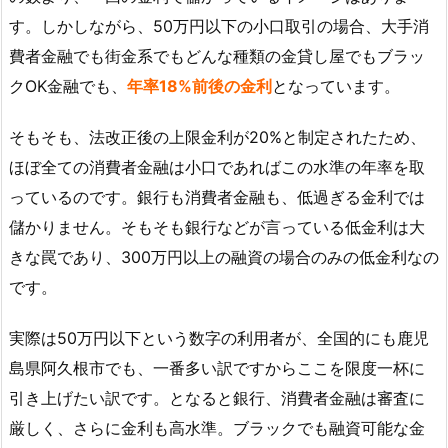
す。しかしながら、50万円以下の小口取引の場合、大手消
費者金融でも街金系でもどんな種類の金貸し屋でもブラッ
クOK金融でも、
年率18%前後の金利
となっています。
そもそも、法改正後の上限金利が20%と制定されたため、
ほぼ全ての消費者金融は小口であればこの水準の年率を取
っているのです。銀行も消費者金融も、低過ぎる金利では
儲かりません。そもそも銀行などが言っている低金利は大
きな罠であり、300万円以上の融資の場合のみの低金利なの
です。
実際は50万円以下という数字の利用者が、全国的にも鹿児
島県阿久根市でも、一番多い訳ですからここを限度一杯に
引き上げたい訳です。となると銀行、消費者金融は審査に
厳しく、さらに金利も高水準。ブラックでも融資可能な金