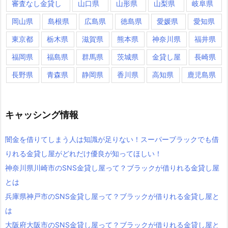
審査なし金貸し
山口県
山形県
山梨県
岐阜県
岡山県
島根県
広島県
徳島県
愛媛県
愛知県
東京都
栃木県
滋賀県
熊本県
神奈川県
福井県
福岡県
福島県
群馬県
茨城県
金貸し屋
長崎県
長野県
青森県
静岡県
香川県
高知県
鹿児島県
キャッシング情報
闇金を借りてしまう人は知識が足りない！スーパーブラックでも借
りれる金貸し屋がどれだけ優良が知ってほしい！
神奈川県川崎市のSNS金貸し屋って？ブラックが借りれる金貸し屋
とは
兵庫県神戸市のSNS金貸し屋って？ブラックが借りれる金貸し屋と
は
大阪府大阪市のSNS金貸し屋って？ブラックが借りれる金貸し屋と