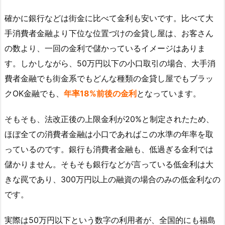
確かに銀行などは街金に比べて金利も安いです。比べて大
手消費者金融より下位な位置づけの金貸し屋は、お客さん
の数より、一回の金利で儲かっているイメージはありま
す。しかしながら、50万円以下の小口取引の場合、大手消
費者金融でも街金系でもどんな種類の金貸し屋でもブラッ
クOK金融でも、
年率18%前後の金利
となっています。
そもそも、法改正後の上限金利が20%と制定されたため、
ほぼ全ての消費者金融は小口であればこの水準の年率を取
っているのです。銀行も消費者金融も、低過ぎる金利では
儲かりません。そもそも銀行などが言っている低金利は大
きな罠であり、300万円以上の融資の場合のみの低金利なの
です。
実際は50万円以下という数字の利用者が、全国的にも福島