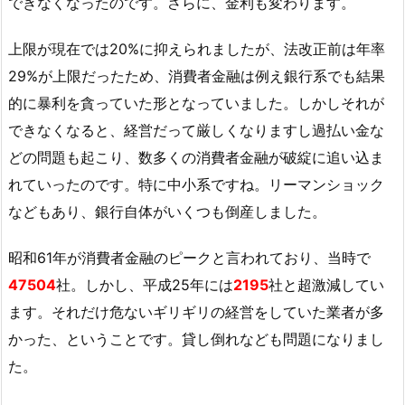
できなくなったのです。さらに、金利も変わります。
上限が現在では20%に抑えられましたが、法改正前は年率
29%が上限だったため、消費者金融は例え銀行系でも結果
的に暴利を貪っていた形となっていました。しかしそれが
できなくなると、経営だって厳しくなりますし過払い金な
どの問題も起こり、数多くの消費者金融が破綻に追い込ま
れていったのです。特に中小系ですね。リーマンショック
などもあり、銀行自体がいくつも倒産しました。
昭和61年が消費者金融のピークと言われており、当時で
47504
社。しかし、平成25年には
2195
社と超激減してい
ます。それだけ危ないギリギリの経営をしていた業者が多
かった、ということです。貸し倒れなども問題になりまし
た。