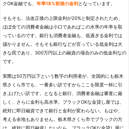
クOK金融でも、
年率18%前後の金利
となっています。
そもそも、法改正後の上限金利が20%と制定されたため、
ほぼ全ての消費者金融は小口であればこの水準の年率を取
っているのです。銀行も消費者金融も、低過ぎる金利では
儲かりません。そもそも銀行などが言っている低金利は大
きな罠であり、300万円以上の融資の場合のみの低金利なの
です。
実際は50万円以下という数字の利用者が、全国的にも栃木
県さくら市でも、一番多い訳ですからここを限度一杯に引
き上げたい訳です。となると銀行、消費者金融は審査に厳
しく、さらに金利も高水準。ブラックOKな金貸し屋では、
絶対に即日融資できて銀行と金利が変わらない。もはや、
考える余地もありません。栃木県さくら市でブラックの方
は、絶対に即日融資したいなら、ブラックOKな金貸し屋に