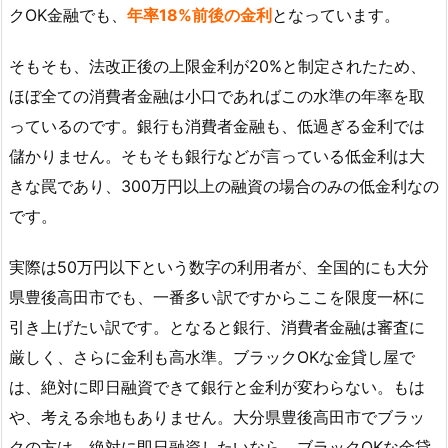
クOK金融でも、
年率18%前後の金利
となっています。
そもそも、法改正後の上限金利が20%と制定されたため、
ほぼ全ての消費者金融は小口であればこの水準の年率を取
っているのです。銀行も消費者金融も、低過ぎる金利では
儲かりません。そもそも銀行などが言っている低金利は大
きな罠であり、300万円以上の融資の場合のみの低金利なの
です。
実際は50万円以下という数字の利用者が、全国的にも大分
県豊後高田市でも、一番多い訳ですからここを限度一杯に
引き上げたい訳です。となると銀行、消費者金融は審査に
厳しく、さらに金利も高水準。ブラックOKな金貸し屋で
は、絶対に即日融資できて銀行と金利が変わらない。もは
や、考える余地もありません。大分県豊後高田市でブラッ
クの方は、絶対に即日融資したいなら、ブラックOKな金貸