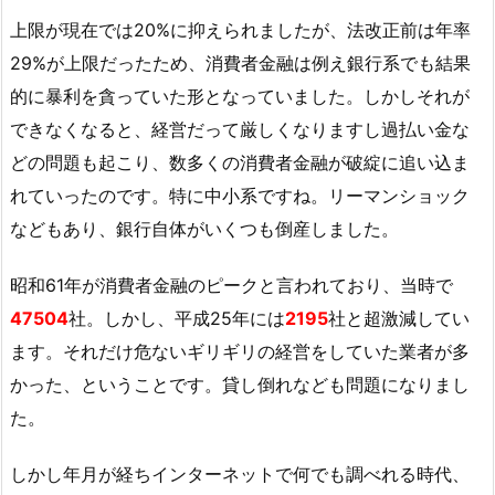
上限が現在では20%に抑えられましたが、法改正前は年率
29%が上限だったため、消費者金融は例え銀行系でも結果
的に暴利を貪っていた形となっていました。しかしそれが
できなくなると、経営だって厳しくなりますし過払い金な
どの問題も起こり、数多くの消費者金融が破綻に追い込ま
れていったのです。特に中小系ですね。リーマンショック
などもあり、銀行自体がいくつも倒産しました。
昭和61年が消費者金融のピークと言われており、当時で
47504
社。しかし、平成25年には
2195
社と超激減してい
ます。それだけ危ないギリギリの経営をしていた業者が多
かった、ということです。貸し倒れなども問題になりまし
た。
しかし年月が経ちインターネットで何でも調べれる時代、