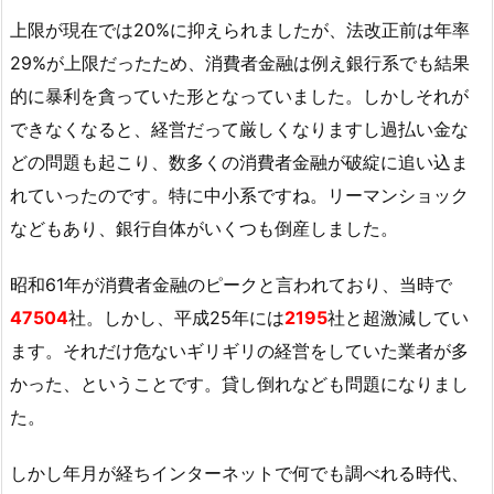
上限が現在では20%に抑えられましたが、法改正前は年率
29%が上限だったため、消費者金融は例え銀行系でも結果
的に暴利を貪っていた形となっていました。しかしそれが
できなくなると、経営だって厳しくなりますし過払い金な
どの問題も起こり、数多くの消費者金融が破綻に追い込ま
れていったのです。特に中小系ですね。リーマンショック
などもあり、銀行自体がいくつも倒産しました。
昭和61年が消費者金融のピークと言われており、当時で
47504
社。しかし、平成25年には
2195
社と超激減してい
ます。それだけ危ないギリギリの経営をしていた業者が多
かった、ということです。貸し倒れなども問題になりまし
た。
しかし年月が経ちインターネットで何でも調べれる時代、