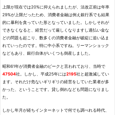
上限が現在では20%に抑えられましたが、法改正前は年率
29%が上限だったため、消費者金融は例え銀行系でも結果
的に暴利を貪っていた形となっていました。しかしそれが
できなくなると、経営だって厳しくなりますし過払い金な
どの問題も起こり、数多くの消費者金融が破綻に追い込ま
れていったのです。特に中小系ですね。リーマンショック
などもあり、銀行自体がいくつも倒産しました。
昭和61年が消費者金融のピークと言われており、当時で
47504
社。しかし、平成25年には
2195
社と超激減してい
ます。それだけ危ないギリギリの経営をしていた業者が多
かった、ということです。貸し倒れなども問題になりまし
た。
しかし年月が経ちインターネットで何でも調べれる時代、