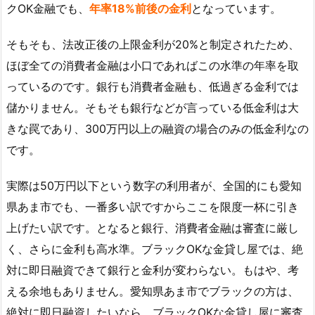
クOK金融でも、
年率18%前後の金利
となっています。
そもそも、法改正後の上限金利が20%と制定されたため、
ほぼ全ての消費者金融は小口であればこの水準の年率を取
っているのです。銀行も消費者金融も、低過ぎる金利では
儲かりません。そもそも銀行などが言っている低金利は大
きな罠であり、300万円以上の融資の場合のみの低金利なの
です。
実際は50万円以下という数字の利用者が、全国的にも愛知
県あま市でも、一番多い訳ですからここを限度一杯に引き
上げたい訳です。となると銀行、消費者金融は審査に厳し
く、さらに金利も高水準。ブラックOKな金貸し屋では、絶
対に即日融資できて銀行と金利が変わらない。もはや、考
える余地もありません。愛知県あま市でブラックの方は、
絶対に即日融資したいなら、ブラックOKな金貸し屋に審査