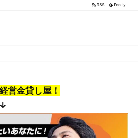
RSS
Feedly
経営金貸し屋！
↓