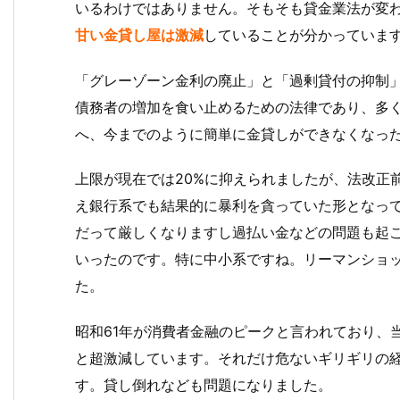
いるわけではありません。そもそも貸金業法が変わっ
甘い金貸し屋は激減
していることが分かっていま
「グレーゾーン金利の廃止」と「過剰貸付の抑制
債務者の増加を食い止めるための法律であり、多
へ、今までのように簡単に金貸しができなくなっ
上限が現在では20%に抑えられましたが、法改正
え銀行系でも結果的に暴利を貪っていた形となっ
だって厳しくなりますし過払い金などの問題も起
いったのです。特に中小系ですね。リーマンショ
た。
昭和61年が消費者金融のピークと言われており、
と超激減しています。それだけ危ないギリギリの
す。貸し倒れなども問題になりました。