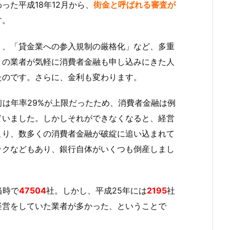
た平成18年12月から、
街金と呼ばれる審査が
す。
」、「貸金業への参入規制の厳格化」など、多重
くの業者が気軽に消費者金融も申し込みにきた人
たのです。さらに、金利も変わります。
前は年率29%が上限だったため、消費者金融は例
ていました。しかしそれができなくなると、経営
こり、数多くの消費者金融が破綻に追い込まれて
ックなどもあり、銀行自体がいくつも倒産しまし
当時で
47504
社。しかし、平成25年には
2195
社
経営をしていた業者が多かった、ということで