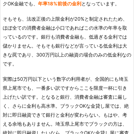
クOK金融でも、
年率18%前後の金利
となっています。
そもそも、法改正後の上限金利が20%と制定されたため、
ほぼ全ての消費者金融は小口であればこの水準の年率を取
っているのです。銀行も消費者金融も、低過ぎる金利では
儲かりません。そもそも銀行などが言っている低金利は大
きな罠であり、300万円以上の融資の場合のみの低金利なの
です。
実際は50万円以下という数字の利用者が、全国的にも埼玉
県上尾市でも、一番多い訳ですからここを限度一杯に引き
上げたい訳です。となると銀行、消費者金融は審査に厳し
く、さらに金利も高水準。ブラックOKな金貸し屋では、絶
対に即日融資できて銀行と金利が変わらない。もはや、考
える余地もありません。埼玉県上尾市でブラックの方は、
絶対に即日融資したいなら、ブラックOKな金貸し屋に審査