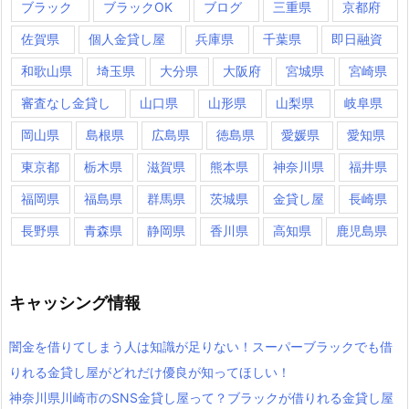
ブラック
ブラックOK
ブログ
三重県
京都府
佐賀県
個人金貸し屋
兵庫県
千葉県
即日融資
和歌山県
埼玉県
大分県
大阪府
宮城県
宮崎県
審査なし金貸し
山口県
山形県
山梨県
岐阜県
岡山県
島根県
広島県
徳島県
愛媛県
愛知県
東京都
栃木県
滋賀県
熊本県
神奈川県
福井県
福岡県
福島県
群馬県
茨城県
金貸し屋
長崎県
長野県
青森県
静岡県
香川県
高知県
鹿児島県
キャッシング情報
闇金を借りてしまう人は知識が足りない！スーパーブラックでも借
りれる金貸し屋がどれだけ優良が知ってほしい！
神奈川県川崎市のSNS金貸し屋って？ブラックが借りれる金貸し屋