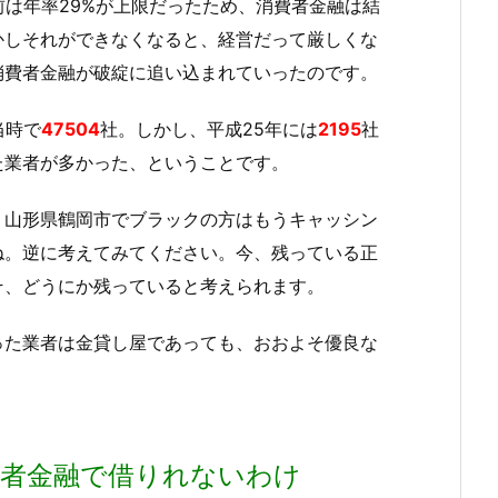
前は年率29%が上限だったため、消費者金融は結
かしそれができなくなると、経営だって厳しくな
消費者金融が破綻に追い込まれていったのです。
当時で
47504
社。しかし、平成25年には
2195
社
た業者が多かった、ということです。
、山形県鶴岡市でブラックの方はもうキャッシン
ね。逆に考えてみてください。今、残っている正
そ、どうにか残っていると考えられます。
った業者は金貸し屋であっても、おおよそ優良な
費者金融で借りれないわけ