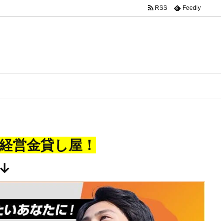
RSS
Feedly
経営金貸し屋！
↓